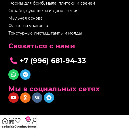
Формы для бомб, мыла, плитоки и свечей
Скрабы, сухоцветы и дополнения
Мыльная основа
Флакон и упаковка
Текстурные листы,штампы и молды
Cвязаться с нами
+7 (996) 681-94-33
Мы в социальных сетях
0
Главная
Каталог
Избранное
Корзина
Аккаунт