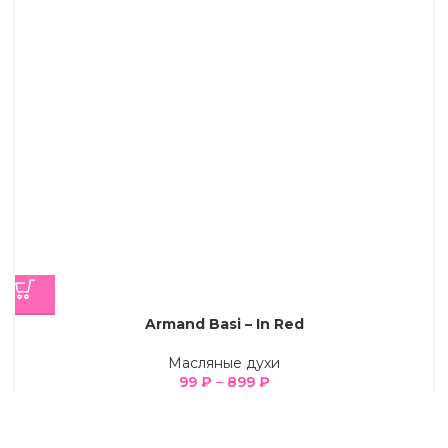
Armand Basi – In Red
Масляные духи
99
₽
–
899
₽