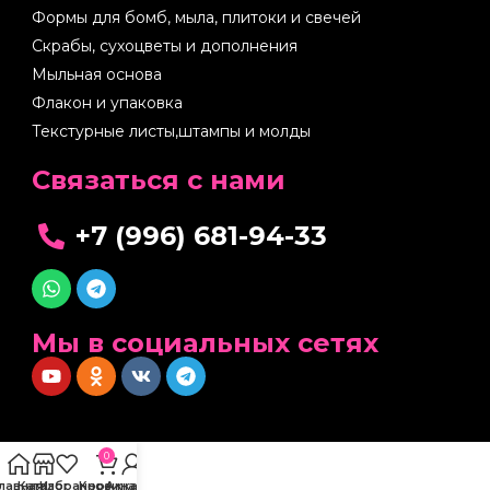
Формы для бомб, мыла, плитоки и свечей
Скрабы, сухоцветы и дополнения
Мыльная основа
Флакон и упаковка
Текстурные листы,штампы и молды
Cвязаться с нами
+7 (996) 681-94-33
Мы в социальных сетях
0
Главная
Каталог
Избранное
Корзина
Аккаунт