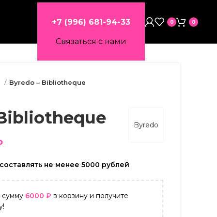
+7 (996) 681-94-33
0
0
Связаться с нами
а
Byredo – Bibliotheque
Bibliotheque
Byredo
₽
составлять не менее 5000 рублей
а сумму
6000
₽
в корзину и получите
у!