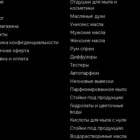
ая
Отдушки для мыла и
косметики
Масляные духи
ог
Унисекс масла
магазина
Мужские масла
кты
Женские масла
ика конфеденциальности
Рум спреи
чная оферта
Диффузоры
вка и оплата
Тестеры
Автопарфюм
Неоновые вывески
Парфюмированное мыло
Стойки под продукцию
Гидролаты и цветочные
воды
Кислоты для мыла с нуля
Стойки под продукцию
Водорастворимые масла