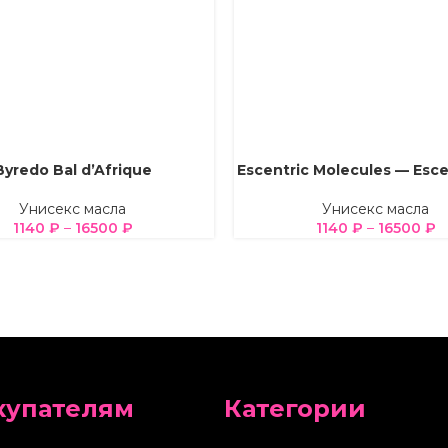
Byredo Bal d’Afrique
Escentric Molecules — Esc
Е ПАРАМЕТРЫ
ВЫБЕРИТЕ ПАРАМЕТРЫ
Унисекс масла
Унисекс масла
1140
₽
–
16500
₽
1140
₽
–
16500
₽
купателям
Категории