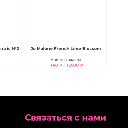
entric №2
Jo Malone French Lime Blossom
Ini
ВЫБЕРИТЕ ПАРАМЕТРЫ
ВЫБЕРИ
Унисекс масла
1140
₽
–
16500
₽
Cвязаться с нами