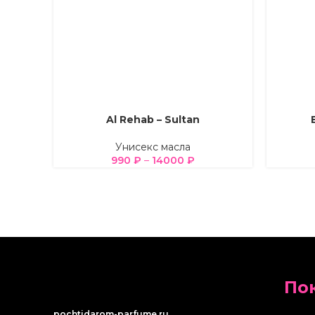
Al Rehab – Sultan
ВЫБЕРИТЕ ПАРАМЕТРЫ
ВЫБЕРИТ
Унисекс масла
990
₽
–
14000
₽
По
pochtidarom-parfume.ru