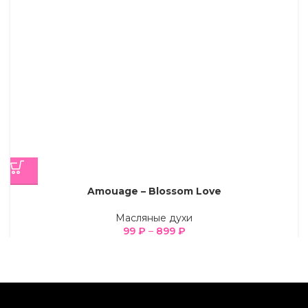
Amouage – Blossom Love
Масляные духи
99
₽
–
899
₽